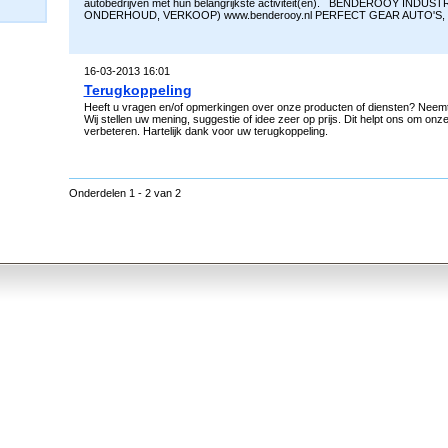
autobedrijven met hun belangrijkste activiteit(en). BENDEROOY IN
ONDERHOUD, VERKOOP) www.benderooy.nl PERFECT GEAR AUTO'S, 
16-03-2013 16:01
Terugkoppeling
Heeft u vragen en/of opmerkingen over onze producten of diensten? Neemt 
Wij stellen uw mening, suggestie of idee zeer op prijs. Dit helpt ons om onz
verbeteren. Hartelijk dank voor uw terugkoppeling.
Onderdelen 1 - 2 van 2