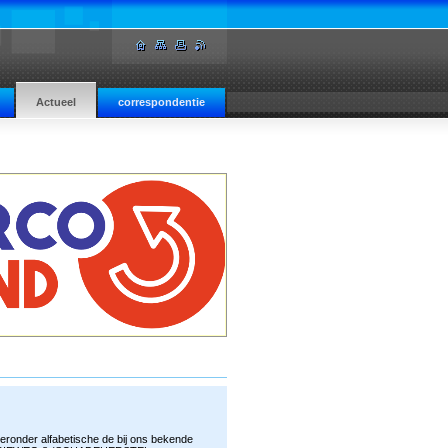
Actueel
correspondentie
ieronder alfabetische de bij ons bekende